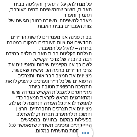
על מנת להק על התהליך והקליטה בבית
האבות, חשוב שהמשפחה תהיה מעורבת,
תתמוך ותעזור.
מעבר למשפחה, חשובה כמובן הגישה של
צוות העובדים בבית האבות.
בבית פנינה אנו מעמידים לרשות הדיירים
החדשים את צוות העובדים במקום במטרה
ברורה – להקל על המעבר.
הצלחת הקליטה בבית האבות תלויה במידה
רבה בהבנה של צרכי הקשיש.
לשם כך אנו מקיימים שיחות ומאפיינים את
צרכי הדיירים ברמה הכי אישית שאפשר.
מציינים את המצב הבריאותי והצרכים
הרפואיים של כל דייר ונערכים להעניק לו את
התמיכה הרפואית הטובה ביותר.
מתייחסים למגבלות הקשיש במידה שיש
ומתארגנים מראש לקראת המעבר כדי
לאפשר לו את כל העזרה הנחוצה לו או לה.
מציינים את הצרכים החברתיים, הרצון
והמוכנות להתערב חברתית, להשתלב
בפעילות במקום, בחוגים ובמפגשים
החברתיים ומכינים תשתית שתאפשר לכל
דייר ליהנות מהשהיה במקום.