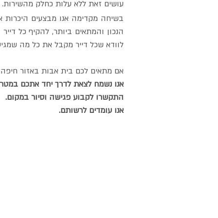
עושים זאת ללא עלות כחלק מהשירות.
בשיחה מקדימה אנו מבצעים היכרות איש
הנכון והמתאים ביותר, להקיף כל דייר 
לוודא שכל דייר מקבל את כל מה שמגי
אם מתאים לכם בית אבות באזור חיפה ו
אנו נשמח לצאת לדרך יחד אתכם במטרה
התקשרו לקבוע פגישה וסיור במקום.
אנו עומדים לרשותם.
פרטי התקשרות
רחוב התקומה 6 קרית חיים מערבית
חיפה / אזור צפון
טלפון:
072-3934468
פקס :
04-8423005